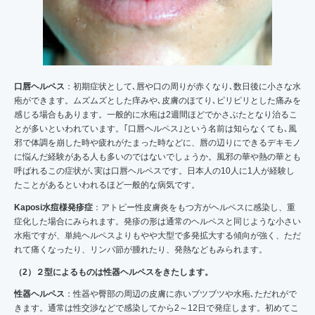
口唇ヘルペス
：初期症状として､唇や口の周りが赤くなり､数日後に小さな水
疱ができます。ムズムズとした痒みや､皮膚のほてり､ピリピリとした痛みを
感じる場合もあります。一般的に水疱は2週間ほどでかさぶたとなり治るこ
とが多いといわれています。｢口唇ヘルペス｣という名前は知らなくても､風
邪で体調を崩した時や疲れがたまった時などに、唇の辺りにできるデキモノ
に悩んだ経験がある人も多いのではないでしょうか。風邪の華や熱の華とも
呼ばれるこの症状が､実は口唇ヘルペスです。日本人の10人に1人が経験し
たことがあるといわれるほど一般的な病気です。
Kaposi水痘様発疹症
：アトピー性皮膚炎をもつ方がヘルペスに感染し、重
症化した場合にみられます。発疹の形は通常のヘルペスと同じような小さい
水疱ですが、単純ヘルペスよりもやや大型で多発拡大する傾向が強く、ただ
れて痛くなったり、リンパ節が腫れたり、発熱などもみられます。
（2）２型によるものは性器ヘルペスをきたします。
性器ヘルペス
：性器や臀部の周辺の皮膚に赤いブツブツや水疱､ただれがで
きます。通常は性交渉などで感染してから2～12日で発症します。初めてこ