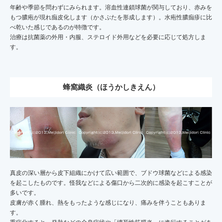
年齢や季節を問わずにみられます。溶血性連鎖球菌が関与しており、赤みを
もつ膿疱が現れ痂皮化します（かさぶたを形成します）。水疱性膿痂疹に比
べ乾いた感じであるのが特徴です。
治療は抗菌薬の外用・内服、ステロイド外用などを必要に応じて処方しま
す。
蜂窩織炎（ほうかしきえん）
真皮の深い層から皮下組織にかけて広い範囲で、ブドウ球菌などによる感染
を起こしたものです。怪我などによる傷口から二次的に感染を起こすことが
多いです。
皮膚が赤く腫れ、熱をもったような感じになり、痛みを伴うこともありま
す。