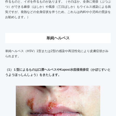
作るものと、イボを作るものがあります。（そのほか、全身に発疹（ぶつぶ
つ）ができる麻疹（はしか）や風疹（三日ばしか）もウイルス感染による病
気ですが、発熱などの全身症状を伴うため、これらは内科や小児科の受診を
お勧めします。）
単純ヘルペス
単純ヘルペス（HSV）1型または2型の感染や再活性化により皮膚症状がみ
られます。
（1）１型によるものは口唇ヘルペスやKaposi水痘様発疹症（かぽじすいと
うようほっしんしょう）をきたします。