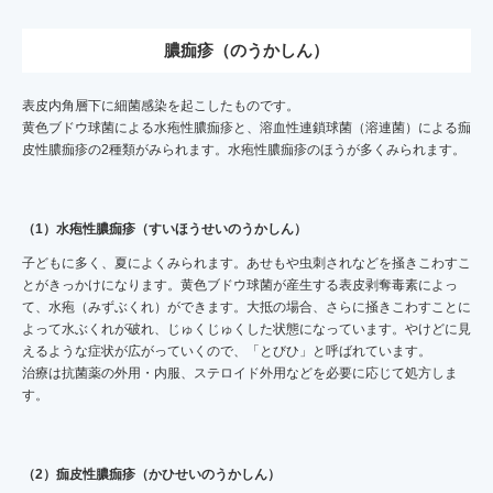
膿痂疹（のうかしん）
表皮内角層下に細菌感染を起こしたものです。
黄色ブドウ球菌による水疱性膿痂疹と、溶血性連鎖球菌（溶連菌）による痂
皮性膿痂疹の2種類がみられます。水疱性膿痂疹のほうが多くみられます。
（1）水疱性膿痂疹（すいほうせいのうかしん）
子どもに多く、夏によくみられます。あせもや虫刺されなどを掻きこわすこ
とがきっかけになります。黄色ブドウ球菌が産生する表皮剥奪毒素によっ
て、水疱（みずぶくれ）ができます。大抵の場合、さらに掻きこわすことに
よって水ぶくれが破れ、じゅくじゅくした状態になっています。やけどに見
えるような症状が広がっていくので、「とびひ」と呼ばれています。
治療は抗菌薬の外用・内服、ステロイド外用などを必要に応じて処方しま
す。
（2）痂皮性膿痂疹（かひせいのうかしん）