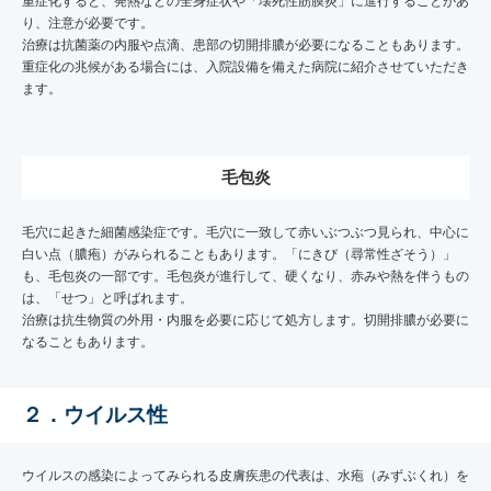
重症化すると、発熱などの全身症状や「壊死性筋膜炎」に進行することがあ
り、注意が必要です。
治療は抗菌薬の内服や点滴、患部の切開排膿が必要になることもあります。
重症化の兆候がある場合には、入院設備を備えた病院に紹介させていただき
ます。
毛包炎
毛穴に起きた細菌感染症です。毛穴に一致して赤いぶつぶつ見られ、中心に
白い点（膿疱）がみられることもあります。「にきび（尋常性ざそう）」
も、毛包炎の一部です。毛包炎が進行して、硬くなり、赤みや熱を伴うもの
は、「せつ」と呼ばれます。
治療は抗生物質の外用・内服を必要に応じて処方します。切開排膿が必要に
なることもあります。
２．ウイルス性
ウイルスの感染によってみられる皮膚疾患の代表は、水疱（みずぶくれ）を