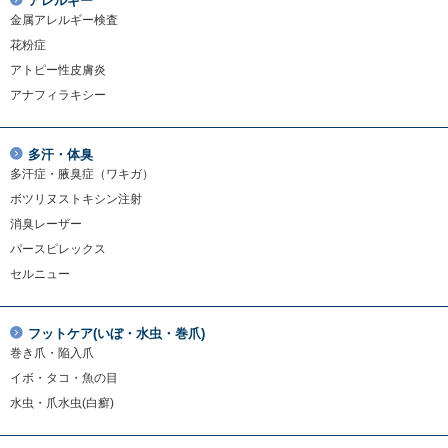
アレルギー
金属アレルギー検査
花粉症
アトピー性皮膚炎
アナフィラキシー
多汗・体臭
多汗症・腋臭症（ワキガ）
ボツリヌストキシン注射
消臭レーザー
パースピレックス
セルニュー
フットケア(いぼ・水虫・巻爪)
巻き爪・陥入爪
イボ・タコ・魚の目
水虫・爪水虫(白癬)