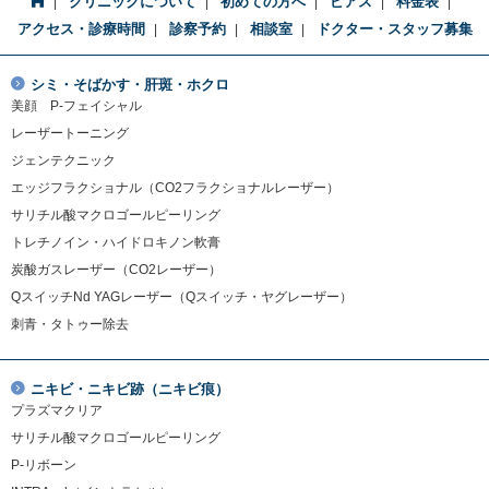
クリニックについて
初めての方へ
ピアス
料金表
アクセス・診療時間
診察予約
相談室
ドクター・スタッフ募集
シミ・そばかす・肝斑・ホクロ
美顔 P-フェイシャル
レーザートーニング
ジェンテクニック
エッジフラクショナル（CO2フラクショナルレーザー）
サリチル酸マクロゴールピーリング
トレチノイン・ハイドロキノン軟膏
炭酸ガスレーザー（CO2レーザー）
QスイッチNd YAGレーザー（Qスイッチ・ヤグレーザー）
刺青・タトゥー除去
ニキビ・ニキビ跡（ニキビ痕）
プラズマクリア
サリチル酸マクロゴールピーリング
P-リボーン