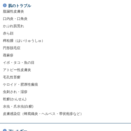
肌のトラブル
脂漏性皮膚炎
口内炎・口角炎
かぶれ肌荒れ
赤ら顔
稗粒腫（はいりゅうしゅ）
円形脱毛症
蕁麻疹
イボ・タコ・魚の目
アトピー性皮膚炎
毛孔性苔癬
ケロイド・肥厚性瘢痕
虫刺され・湿疹
乾癬(かんせん)
水虫・爪水虫(白癬)
皮膚感染症（蜂窩織炎・ヘルペス・帯状疱疹など）