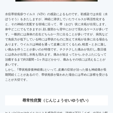
水痘帯状疱疹ウイルス（VZV）の感染によるものです。初感染では水痘（水
ぼうそう）をきたしますが、神経に潜伏していたウイルスが再活性化する
と、その神経の支配する領域に沿って、帯（おび）状に水疱が出現します。
体中どこにでもできますが､顔､腹部から背中にかけて現れるケースが多いで
す。一般的には身体の左右どちらか一方に出ることが多いですが、病気など
で免疫力が低下している時には帯状のものに加えて水疱が全身に出る場合も
あります。ウイルスは神経を通って皮膚に出てくるため､軽度～ときに激し
い痛みを伴うことが多いのが特徴です。チクチクした痛みが先行し､数日後
には赤みが出現し水疱も現れます。痛みが始まってから､かさぶたになって
治癒するまで約3週間～1ヶ月ほどかかり、痛みもその頃には消えることが
多いです。
しかし、｢帯状疱疹後神経痛｣といって､皮膚の症状が治った後も神経痛が長
期間続くことがあるので、帯状疱疹が疑われた場合には早めに診察を受ける
ことが大切です。
尋常性疣贅（じんじょうせいゆうぜい）
ヒトパピローマウイルスによる感染症です。詳細は下記「イボ」の項をご覧