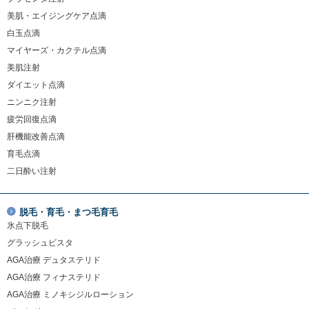
美肌・エイジングケア点滴
白玉点滴
マイヤーズ・カクテル点滴
美肌注射
ダイエット点滴
ニンニク注射
疲労回復点滴
肝機能改善点滴
育毛点滴
二日酔い注射
脱毛・育毛・まつ毛育毛
氷点下脱毛
グラッシュビスタ
AGA治療 デュタステリド
AGA治療 フィナステリド
AGA治療 ミノキシジルローション