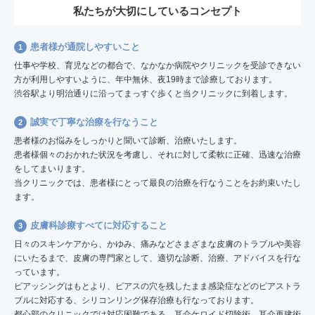
私たちが大切にしているコンセプト
患者様が通院しやすいこと
仕事や学校、育児などの都合で、なかなか病院やクリニックを受診できない
方が利用しやすいように、年中無休、夜19時まで診療しております。
渋谷駅より明治通りに沿ってまっすぐ歩くと当クリニックに到着します。
誠実で丁寧な治療を行なうこと
患者様のお悩みをしっかりと聞いて診断、治療いたします。
患者様個々のおかれた状況を考慮し、それに対して柔軟に正確、迅速な治療
をしてまいります。
当クリニックでは、患者様にとって最良の治療を行なうことをお約束いたし
ます。
皮膚科診療すべてに対応すること
日々のスキンケアから、かゆみ、痛みなどさまざまな皮膚のトラブルや美容
にいたるまで、皮膚の専門家として、適切な診断、治療、アドバイスを行な
っています。
ピアッシングはもとより、ピアスの穴を残したまま感染症などのピアストラ
ブルに対応する、シリコンリング保存治療も行なっております。
都心部のクリニックでは対応困難である、耳介ケロイド切除術、耳介再建術