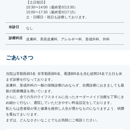
【土日祝日】
10:30〜14:00（最終受付13:30）
15:00〜17:30（最終受付17:15）
土・日曜日・祝日も診療しております。
休診日
なし
診療科目
皮膚科、美容皮膚科、アレルギー科、形成外科、外科
ごあいさつ
当院は常勤医師3名･非常勤医師6名、看護師6名を含む総勢24名で土日も休
まず診療を行なっております。
皮膚科、形成外科の一般の保険診療のみならず、自費診療におきましても最
新の医療機器を用いています。
さらに、全ての方のライフスタイルに合ったオーダーメイド治療を丁寧にき
め細かく行ない、通院していただきやすい料金設定をしております。
私たちは患者様が美と健康を維持し人生が豊かなものになりますよう、研鑽
を重ねてまいります。
まずは、どんなささいなことでもお気軽にご相談ください。