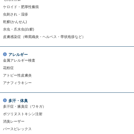
ケロイド・肥厚性瘢痕
虫刺され・湿疹
乾癬(かんせん)
水虫・爪水虫(白癬)
皮膚感染症（蜂窩織炎・ヘルペス・帯状疱疹など）
アレルギー
金属アレルギー検査
花粉症
アトピー性皮膚炎
アナフィラキシー
多汗・体臭
多汗症・腋臭症（ワキガ）
ボツリヌストキシン注射
消臭レーザー
パースピレックス