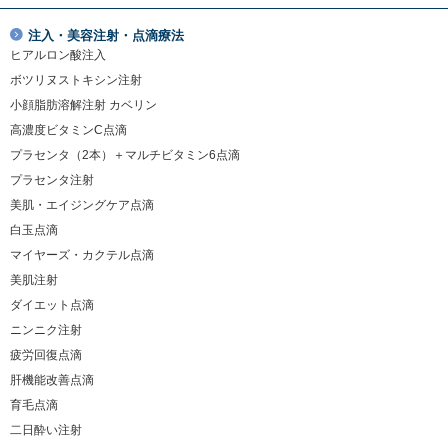
注入・美容注射・点滴療法
ヒアルロン酸注入
ボツリヌストキシン注射
小顔脂肪溶解注射 カベリン
高濃度ビタミンC点滴
プラセンタ（2本）＋マルチビタミン6点滴
プラセンタ注射
美肌・エイジングケア点滴
白玉点滴
マイヤーズ・カクテル点滴
美肌注射
ダイエット点滴
ニンニク注射
疲労回復点滴
肝機能改善点滴
育毛点滴
二日酔い注射