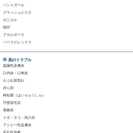
パントガール
グラッシュビスタ
ゼニカル
BBX
アカルボース
パースピレックス
肌のトラブル
脂漏性皮膚炎
口内炎・口角炎
かぶれ肌荒れ
赤ら顔
稗粒腫（はいりゅうしゅ）
円形脱毛症
蕁麻疹
イボ・タコ・魚の目
アトピー性皮膚炎
毛孔性苔癬