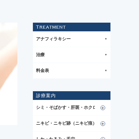
Treatment
アナフィラキシー
治療
料金表
診療案内
シミ・そばかす・肝斑・ホクロ
ニキビ・ニキビ跡（ニキビ痕）