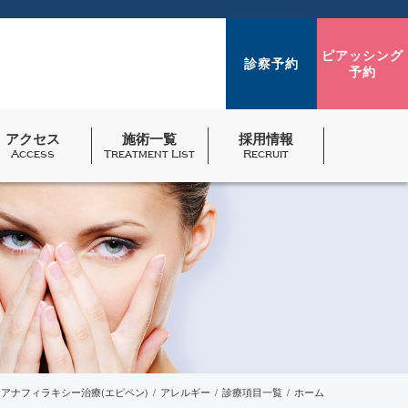
ピアッシング
診察予約
予約
アクセス
施術一覧
採用情報
Access
Treatment List
Recruit
アナフィラキシー治療(エピペン)
アレルギー
診療項目一覧
ホーム