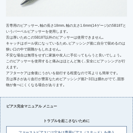
舌専用のピアッサー､軸の長さ18mm､軸の太さ1.6mm(14ゲージ)の5B18Tと
いうバーベルピアッサーを使用します｡
舌は厚いためこの5B18T以外のピアッサーは使用できません｡
キャッチはボール状になっているため､ピアッシング後に自分で留めるのは
狭い口の中で困難かもしれません｡
不安な場合は無理をせずに家族や友人に手伝ってもらうと良いでしょう｡
このピアッサーを使用すると痛みはほとんど無く､安全にピアッシングが行
えます｡
アフターケアは食後にうがいを励行する程度なので耳よりも簡単です｡
舌は厚さがあり血行が豊富なためピアッシング後2~3日は腫れがでて､固形
物が食べにくくなる場合があります｡
ピアス完全マニュアル メニュー
トラブルを起こさないために
ファーストピアスには穴あけ専用ピアス（スタッド）を使う