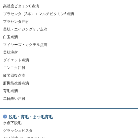
高濃度ビタミンC点滴
プラセンタ（2本）＋マルチビタミン6点滴
プラセンタ注射
美肌・エイジングケア点滴
白玉点滴
マイヤーズ・カクテル点滴
美肌注射
ダイエット点滴
ニンニク注射
疲労回復点滴
肝機能改善点滴
育毛点滴
二日酔い注射
脱毛・育毛・まつ毛育毛
氷点下脱毛
グラッシュビスタ