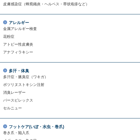
皮膚感染症（蜂窩織炎・ヘルペス・帯状疱疹など）
アレルギー
金属アレルギー検査
花粉症
アトピー性皮膚炎
アナフィラキシー
多汗・体臭
多汗症・腋臭症（ワキガ）
ボツリヌストキシン注射
消臭レーザー
パースピレックス
セルニュー
フットケア(いぼ・水虫・巻爪)
巻き爪・陥入爪