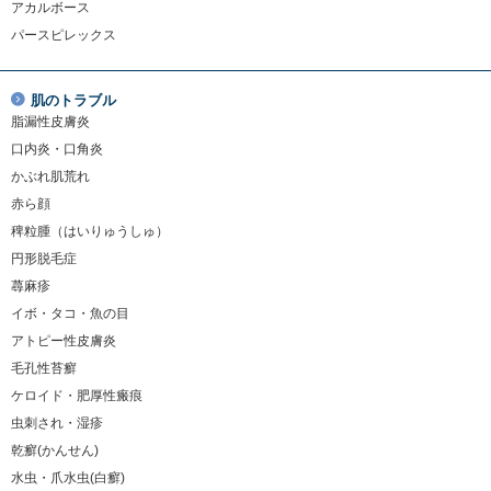
アカルボース
パースピレックス
肌のトラブル
脂漏性皮膚炎
口内炎・口角炎
かぶれ肌荒れ
赤ら顔
稗粒腫（はいりゅうしゅ）
円形脱毛症
蕁麻疹
イボ・タコ・魚の目
アトピー性皮膚炎
毛孔性苔癬
ケロイド・肥厚性瘢痕
虫刺され・湿疹
乾癬(かんせん)
水虫・爪水虫(白癬)